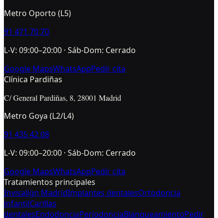
Metro Oporto (L5)
91 471 70 70
L-V: 09:00–20:00 · Sáb-Dom: Cerrado
Google Maps
WhatsApp
Pedir cita
Clínica Pardiñas
C/ General Pardiñas, 8, 28001 Madrid
Metro Goya (L2/L4)
91 435 42 08
L-V: 09:00–20:00 · Sáb-Dom: Cerrado
Google Maps
WhatsApp
Pedir cita
Tratamientos principales
Invisalign Madrid
Implantes dentales
Ortodoncia
infantil
Carillas
dentales
Endodoncia
Periodoncia
Blanqueamiento
Pedir