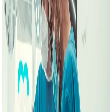
clínicas Madrid
En claro desde La Latina
Desde La Latina, la decisión no es la
clínica más cercana: es salir con
plan, doctor y presupuesto
entendidos.
No tenemos clínica física en La Latina. Oca suele ser la ruta natural
por línea 5 hacia Oporto; Pardiñas puede encajar si tu rutina va hacia
Goya o Barrio de Salamanca. Primero aclaramos motivo, tratamiento
y revisiones para no hacerte cruzar Madrid sin criterio.
1. Ruta real:
Oca para seguimiento por Puerta de Toledo, Madrid
Río, Oporto o Carabanchel; Pardiñas si agenda, trabajo o estética lo
justifican.
2. Doctor adecuado:
Dr. Carlos Romero García para implantes,