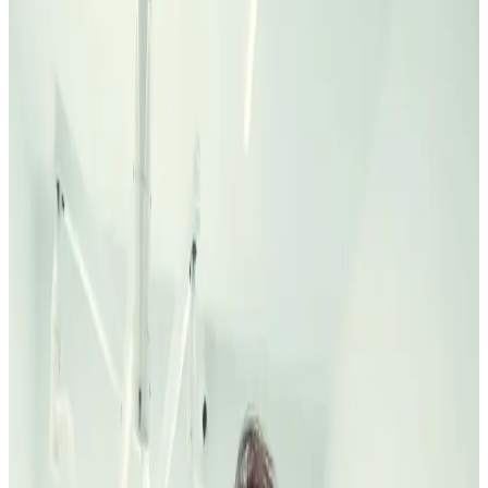
Si vienes desde La Latina, Puerta de Toledo, La Cebada, El Rastro
o Madrid Río con una propuesta de implantes, Invisalign, carillas,
endodoncia o una radiografía mal explicada, trae todo. La primera
visita gratuita debe convertir una cifra suelta en una decisión clara.
Pedir primera visita gratuita
WhatsApp
Primera visita gratuita
Diagnóstico y pruebas si hacen falta
Presupuesto por escrito antes de decidir
Pedir primera visita gratuita
WhatsApp
Primera visita gratuita
Diagnóstico y pruebas si hacen falta
Presupuesto por escrito antes de decidir