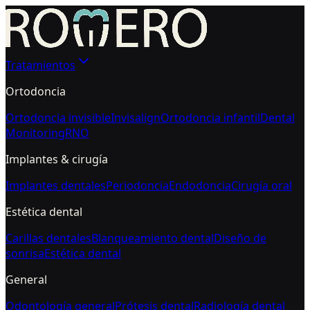
Tratamientos
Ortodoncia
Ortodoncia invisible
Invisalign
Ortodoncia infantil
Dental
Monitoring
RNO
Implantes & cirugía
Implantes dentales
Periodoncia
Endodoncia
Cirugía oral
Estética dental
Carillas dentales
Blanqueamiento dental
Diseño de
sonrisa
Estética dental
General
Odontología general
Prótesis dental
Radiología dental