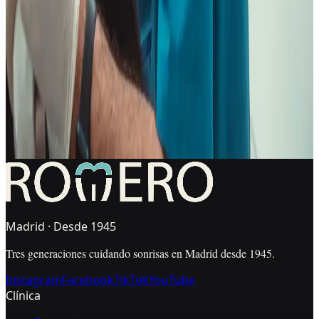
Preguntas Frecuentes
Resolvemos tus dudas
¿Tenéis clínica dental dentro de La Latina?
+
¿Puedo llevar un presupuesto o radiografías de otra
clínica?
+
¿Qué clínica recomendáis desde La Latina?
+
Madrid · Desde 1945
Tres generaciones cuidando sonrisas en Madrid desde 1945.
Instagram
Facebook
TikTok
YouTube
Clínica