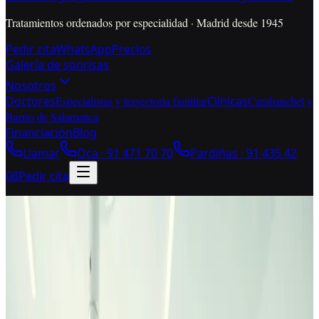
Tratamientos ordenados por especialidad · Madrid desde 1945
Pedir cita
WhatsApp
Precios
Galería de sonrisas
Nosotros
Doctores
Especialistas y trayectoria familiar
Clínicas
Carabanchel y
Barrio de Salamanca
Financiación
Blog
Llamar
Oca ·
91 471 70 70
Pardiñas ·
91 435 42
08
Pedir cita
La Latina · segunda opinión antes de firmar
Dentista para La Latina
cuando tienes que decidir
antes de firmar