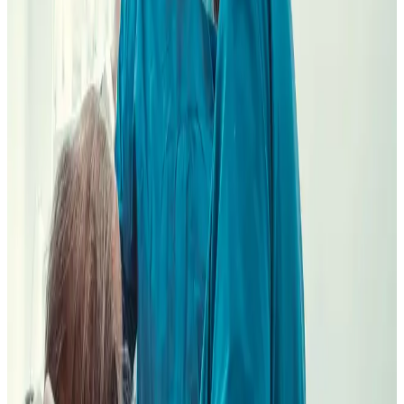
periodoncia, endodoncia y cirugía oral; Dr. Juan Romero García
para ortodoncia/Invisalign; Dr. Diego Romero Ferragut para estética,
prótesis y odontología general.
3. Primera visita:
trae radiografías, TAC o presupuesto previo si
los tienes; sales con diagnóstico explicado, alternativas y
presupuesto por escrito después del plan.
Orientar mi cita
Llamar a Oca
Primero ruta, luego cita
C/ Oca, 2 · C/ General Pardiñas, 8. Elegimos clínica
por tratamiento y continuidad, no por una promesa local
falsa. Puedes comparar nuestras
clínicas dentales en
Madrid
antes de pedir cita.
Ruta recomendada desde La Latina
Oca / Carabanchel
Suele ser la ruta cómoda por línea 5, Puerta de Toledo, Madrid Río,