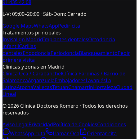
91 435 42 08
L-V: 09:00–20:00 · Sáb-Dom: Cerrado
Google Maps
WhatsApp
Pedir cita
Tratamientos principales
Invisalign Madrid
Implantes dentales
Ortodoncia
infantil
Carillas
dentales
Endodoncia
Periodoncia
Blanqueamiento
Pedir
primera visita
Clínicas y zonas en Madrid
Clínica Oca / Carabanchel
Clínica Pardiñas / Barrio de
Salamanca
Arganzuela
Embajadores
Lavapiés
La
Latina
Atocha
Vallecas
Tetuán
Chamartín
Hortaleza
Ciudad
Lineal
©
2026
Clínica Doctores Romero · Todos los derechos
reservados
Aviso Legal
Privacidad
Política de Cookies
Condiciones
WhatsApp ruta
Llamar Oca
Orientar cita