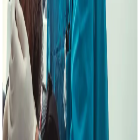
Oporto y revisiones frecuentes.
Ver ruta
Pardiñas / Goya
Alternativa si trabajas hacia Goya, Retiro o Barrio de Salamanca,
especialmente en estética o segunda opinión.
Ver ruta
Primera visita gratuita
Si vienes con presupuesto,
radiografía o una duda seria, no
firmes por cansancio. Ordenamos el
caso contigo.
Pedir primera visita
Revisar implantes desde La Latina