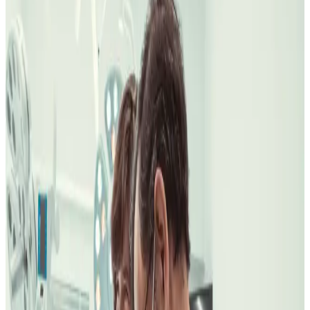
Decisión segura
Primero vemos tu caso. Después eliges con un plan claro, sin
presión.
Paso
1
Nos cuentas qué quieres mejorar
Paso
2
Diagnóstico con criterio médico
Paso
3
Plan claro en la clínica que te encaje
81
años de clínica
2