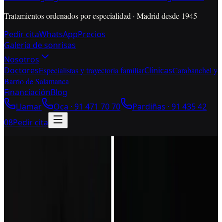
Tratamientos ordenados por especialidad · Madrid desde 1945
Pedir cita
WhatsApp
Precios
Galería de sonrisas
Nosotros
Doctores
Especialistas y trayectoria familiar
Clínicas
Carabanchel y
Barrio de Salamanca
Financiación
Blog
Llamar
Oca ·
91 471 70 70
Pardiñas ·
91 435 42
08
Pedir cita
Antes y después dentales · casos reales
Antes y después dentales
reales en Madrid.
Mira un caso real y baja a la galería completa. La foto ayuda a