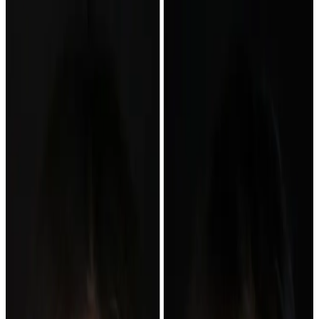
explicar qué buscas; el diagnóstico decide qué cambio es realista.
Pide cita por el cambio que quieres valorar
Pedir valoración
WhatsApp
Llamar
O elige doctor según lo que muestra tu referencia
Alinear
Ortodoncia e Invisalign
Dr. Juan Romero García
Reponer
Implantes, encías y dientes que salvar
Dr. Carlos
Romero García
Diseñar
Carillas, estética y prótesis
Dr.
Diego Romero Ferragut
Si no sabes qué tratamiento encaja, elige clínica o manda una
referencia por WhatsApp.
Elegir clínica
Mandar referencia
Antes
Después