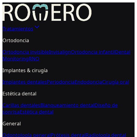
Tratamientos
Ortodoncia
Ortodoncia invisible
Invisalign
Ortodoncia infantil
Dental
Monitoring
RNO
Implantes & cirugía
Implantes dentales
Periodoncia
Endodoncia
Cirugía oral
Estética dental
Carillas dentales
Blanqueamiento dental
Diseño de
sonrisa
Estética dental
General
Odontología general
Prótesis dental
Radiología dental