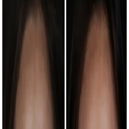
Ortodoncia · Alineadores
Fíjate en alineación, mordida visible y opción removible.
De la foto a la cita
Una referencia visual solo sirve si
acaba en una decisión clínica clara.
Usa la galería para explicar qué te atrae. Después ordenamos doctor,
clínica, pruebas y presupuesto por escrito.
Valorar una referencia
Enviar referencia
01
Separa el tipo de cambio
No mires solo si el después te gusta. Decide si quieres alinear,
reponer piezas, cambiar forma/color o combinar fases.
Ver casos