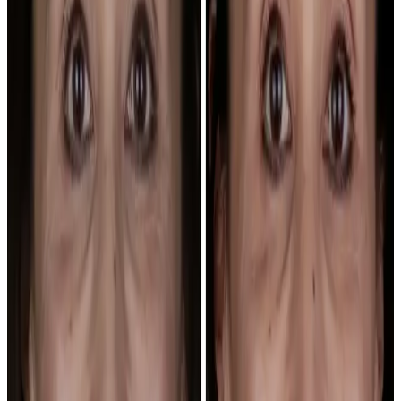
Cada sonrisa empieza en un punto distinto. Mira primero los casos;
después usamos la visita para traducir esa referencia en una ruta
realista: alineación, color, proporción, implantes o estética natural.
Haz clic en cualquier caso para ver el tratamiento
relacionado
Carillas · Diseño de Sonrisa
Úsalo para hablar de
forma, proporción y naturalidad.
Diseño de sonrisa
→
Ortodoncia · Brackets
Compara control de
movimientos y duración esperada.
Ortodoncia
→
Carillas · Porcelana
Sirve para valorar color, textura y
encaje con la cara.
Carillas dentales
→
Ortodoncia · Invisalign
Mira si buscas alinear con
una rutina más discreta.
Invisalign
→
Implantes dentales
Pregunta por hueso, encía,