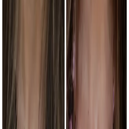
color, proporciones y expectativas para decirte qué cambio sería
realista y qué habría que resolver primero.
Valorar mi caso
0
3
¿Qué doctor valora cada tipo de caso?
El Dr. Juan Romero García lidera ortodoncia e Invisalign, el Dr.
Carlos Romero García valora implantes, periodoncia y endodoncia,
y el Dr. Diego Romero Ferragut se centra en prótesis, carillas y
estética dental.
Ver equipo médico
0
4
¿La primera visita para valorar un caso de
estética u ortodoncia es gratuita?
Sí. Puedes pedir una primera visita gratuita y salir con una
explicación clara antes de decidir. Si vienes por una referencia, la