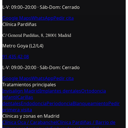
L-V: 09:00–20:00 · Sáb-Dom: Cerrado
Google Maps
WhatsApp
Pedir cita
Clínica Pardiñas
C/ General Pardiñas, 8, 28001 Madrid
Metro Goya (L2/L4)
91 435 42 08
L-V: 09:00–20:00 · Sáb-Dom: Cerrado
Google Maps
WhatsApp
Pedir cita
Tratamientos principales
Invisalign Madrid
Implantes dentales
Ortodoncia
infantil
Carillas
dentales
Endodoncia
Periodoncia
Blanqueamiento
Pedir
primera visita
Clínicas y zonas en Madrid
Clínica Oca / Carabanchel
Clínica Pardiñas / Barrio de