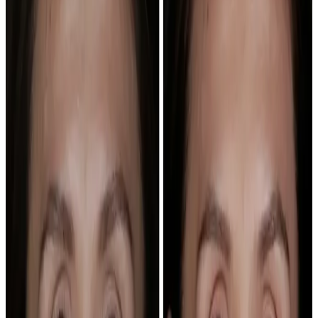
02
Ubica al doctor responsable
Dr. Juan para ortodoncia e Invisalign, Dr. Carlos para implantes y
periodoncia, Dr. Diego para estética, prótesis y carillas.
Ver equipo médico
03
Elige clínica por revisiones
Oca/Carabanchel o General Pardiñas/Goya: elige la clínica que
puedas sostener durante controles y revisiones.
Ver clínicas dentales en Madrid
Galería de transformaciones
Más casos. Más formas de
recuperar seguridad al sonreír.