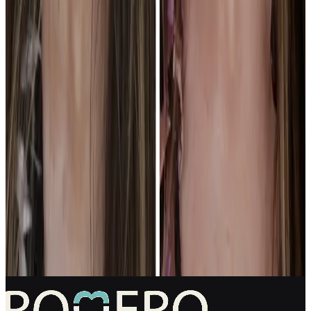
usamos para hablar de límites, alternativas y presupuesto por escrito.
Cómo funciona la primera visita
Primera visita
Encuentra una sonrisa que encaje contigo,
no con una plantilla.
Tráenos la referencia, la duda o una foto de tu sonrisa. Te diremos
qué sería realista, qué sería excesivo, qué doctor debe valorar tu caso
y qué habría que resolver primero.
Primera visita gratuita · Diagnóstico antes de decidir ·
Presupuesto explicado por escrito
Valorar mi caso
Preguntar por WhatsApp
L-V 09:00–20:00 · Sáb Cerrado