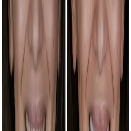
prótesis y fases.
Implantes dentales
→
Carillas · Resultado Natural
Referencia para un
cambio visible sin perder expresión.
Carillas dentales
→
Carillas · Estética Dental
Útil si tu duda mezcla
color, forma y proporción.
Estética dental
→
Estética Dental · Sonrisa Natural
Mira cómo de
conservador quieres que sea el cambio.
Estética
dental
→
Carillas · Armonía de Sonrisa
Úsalo para hablar de
simetría y línea de sonrisa.
Carillas dentales
→
Ortodoncia · Sonrisa Joven
Referencia para ordenar
dientes antes de añadir estética.
Ortodoncia
→
Caso final visible
Estética Dental · Sonrisa Luminosa