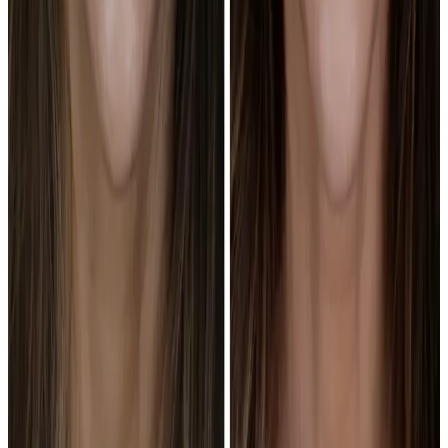
Estas respuestas son las mismas que marcamos para buscadores:
visibles, prudentes y pensadas para que no confundas una referencia
con una promesa.
0
1
¿Qué enseña la galería de antes y después?
Enseña casos reales de ortodoncia, Invisalign, carillas, estética dental
e implantes tratados en Clínica Doctores Romero. Sirve como
referencia, no como promesa de resultado idéntico. Si un caso te
encaja, tráelo a la visita.
Ver casos por tratamiento
0
2
¿Puedo saber si mi sonrisa puede quedar
parecida?
Sí, pero hace falta valoración. Revisamos dientes, encía, mordida,