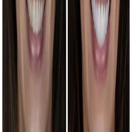
Sirve para separar blanqueamiento, carillas o combinación.
Úsalo
como referencia para explicar objetivo, límite clínico y doctor
responsable antes de pedir presupuesto.
Estética dental
→
Después de mirar casos
Si una sonrisa te encaja, tráela como
referencia y aterrizamos si es realista para tu
boca.
En la primera visita se revisa mordida, encía, color, piezas visibles y
expectativas antes de hablar de tratamiento o presupuesto.
Valorar mi caso
Mandar referencia
Dudas antes de venir
La galería inspira. La visita aterriza
el plan.