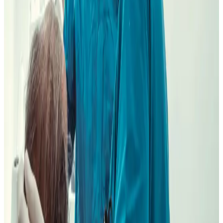
para estética, prótesis y odontología general.
3. Primera visita:
diagnóstico explicado, alternativas y
presupuesto por escrito después del plan de tratamiento.
Orientar mi cita
Llamar a Oca
Dos clínicas reales en Madrid
C/ Oca, 2 · C/ General Pardiñas, 8. Primero decidimos
ruta; después cita y doctor. Puedes comparar nuestras
clínicas dentales en Madrid
antes de moverte.
Ruta recomendada desde Embajadores
Oca / Carabanchel
Suele ser la ruta cómoda si vienes por Acacias, Pirámides, Marqués
de Vadillo, Oporto o línea 5.
Ver ruta