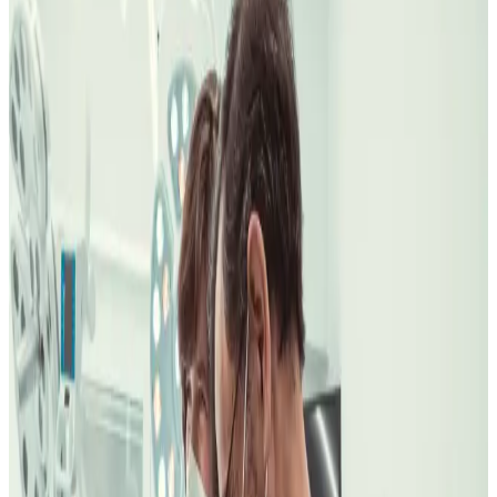
Presupuesto por escrito antes de decidir
Decisión segura
Primero vemos tu caso. Después eliges con un plan claro, sin
presión.
Paso
1
Nos cuentas qué quieres mejorar
Paso
2
Diagnóstico con criterio médico
Paso
3
Plan claro en la clínica que te encaje
81
años de clínica