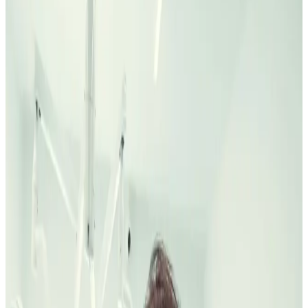
No tenemos clínica dentro de Embajadores, y eso importa decirlo
claro. Te orientamos entre C/ Oca, 2 y C/ General Pardiñas, 8 según
tratamiento, revisiones y horarios: ortodoncia, implantes,
periodoncia, estética o segunda opinión.
Pedir primera visita gratuita
WhatsApp
Primera visita gratuita
Diagnóstico y pruebas si hacen falta
Presupuesto por escrito antes de decidir
Pedir primera visita gratuita
WhatsApp
Primera visita gratuita
Diagnóstico y pruebas si hacen falta