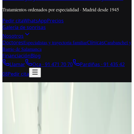
Tratamientos ordenados por especialidad · Madrid desde 1945
Pedir cita
WhatsApp
Precios
Galería de sonrisas
Nosotros
Doctores
Especialistas y trayectoria familiar
Clínicas
Carabanchel y
Barrio de Salamanca
Financiación
Blog
Llamar
Oca ·
91 471 70 70
Pardiñas ·
91 435 42
08
Pedir cita
Embajadores · Lavapiés · Acacias
Dentista para Embajadores
cuando quieres entender
diagnóstico, fases y
presupuesto