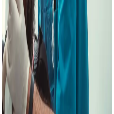
Pardiñas / Goya
Puede encajar mejor si trabajas o estudias hacia Atocha, Retiro,
Goya o Barrio de Salamanca.
Ver ruta
Primera visita gratuita
Cuéntanos motivo, zona y horarios.
Te orientamos a la clínica y doctor
adecuados antes de moverte.
Pedir primera visita
Traer un presupuesto previo
Preguntas Frecuentes
Resolvemos tus dudas
¿Tenéis clínica dental en Embajadores?
+