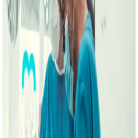
2
clínicas Madrid
En claro desde Embajadores
Antes de salir de Embajadores,
decide qué clínica real te conviene.
No tenemos clínica física en Embajadores. La primera decisión es
práctica: Oca suele encajar si tu rutina va por Acacias, Pirámides,
Marqués de Vadillo u Oporto; General Pardiñas si te mueves hacia
Atocha, Retiro, Goya o Barrio de Salamanca.
1. Ruta sostenible:
elegimos Oca o Pardiñas por revisiones,
horarios y facilidad para volver, no por una chincheta ficticia.
2. Doctor adecuado:
Dr. Juan Romero García para
ortodoncia/Invisalign, Dr. Carlos Romero García para implantes,
periodoncia, endodoncia y cirugía oral; Dr. Diego Romero Ferragut