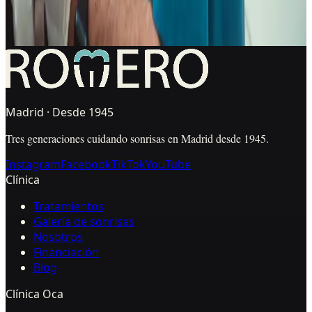
¿Oca o Pardiñas desde Embajadores?
+
¿Puedo pedir primera visita gratuita si solo quiero
comparar un presupuesto?
+
Madrid · Desde 1945
Tres generaciones cuidando sonrisas en Madrid desde 1945.
Instagram
Facebook
TikTok
YouTube
Clínica
Tratamientos
Galería de sonrisas
Nosotros
Financiación
Blog
Clínica Oca