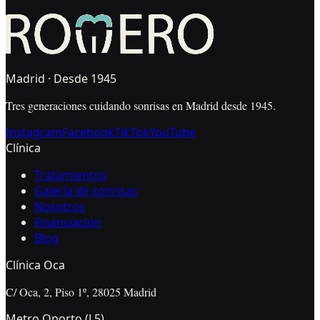
Madrid · Desde 1945
Tres generaciones cuidando sonrisas en Madrid desde 1945.
Instagram
Facebook
TikTok
YouTube
Clínica
Tratamientos
Galería de sonrisas
Nosotros
Financiación
Blog
Clínica Oca
C/ Oca, 2, Piso 1º, 28025 Madrid
Metro Oporto (L5)