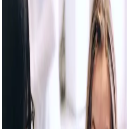
Apiñamiento, espacios, mordida rara, dientes que se han movido o
dudas con tu hijo: la decisión no empieza por Invisalign o brackets.
Empieza por saber si tu boca está estable, si hay que vigilar o si toca
tratar.
Pedir valoración
Enviar mi duda
Dr. Juan Romero
Top 1% mundial Invisalign
Primera visita gratuita
La pregunta correcta
¿Está mi mordida preparada para mover dientes o solo estoy
intentando tapar una señal?
Autochequeo útil
Tres señales bastan para dejar de