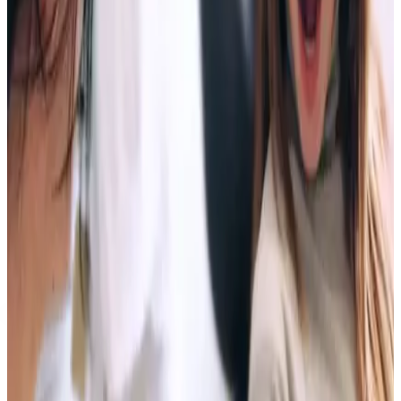
tensión mandibular. Puede haber ortodoncia, férula, control o
derivación; no se decide con una foto.
Dr. Juan valora función, desgaste y articulación antes de hablar de
Invisalign o brackets.
03
Tu hijo tiene una señal de crecimiento
Mordida cruzada, falta de espacio, respiración oral o hábitos que
preocupan. En niños, la buena decisión puede ser tratar, vigilar con
fecha o esperar con criterio.
La revisión infantil no debe vender aparato por inercia: debe explicar
por qué ahora o por qué no.
Antes de elegir aparato
La ruta depende de la boca, no de la
moda.