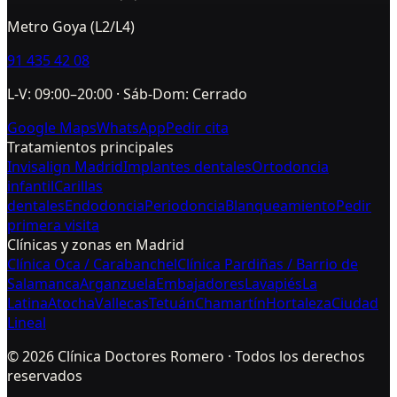
Metro Goya (L2/L4)
91 435 42 08
L-V: 09:00–20:00 · Sáb-Dom: Cerrado
Google Maps
WhatsApp
Pedir cita
Tratamientos principales
Invisalign Madrid
Implantes dentales
Ortodoncia
infantil
Carillas
dentales
Endodoncia
Periodoncia
Blanqueamiento
Pedir
primera visita
Clínicas y zonas en Madrid
Clínica Oca / Carabanchel
Clínica Pardiñas / Barrio de
Salamanca
Arganzuela
Embajadores
Lavapiés
La
Latina
Atocha
Vallecas
Tetuán
Chamartín
Hortaleza
Ciudad
Lineal
©
2026
Clínica Doctores Romero · Todos los derechos
reservados