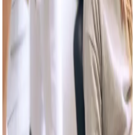
Si hay que tratar, se decide con diagnóstico: discreción, control fijo o
crecimiento. Si no hay que tratar, la mejor respuesta es decirlo claro.
Discreción
Alineadores si el caso lo permite
Encaja cuando la mordida puede moverse con férulas y puedes
cumplir horas de uso, cambios, refinamientos y retención.
Ver Invisalign
Control
Brackets si necesitas control fijo
Hay bocas donde el control fijo sigue siendo más sensato. Mejor
saberlo pronto que elegir por moda o por vergüenza.
Ver brackets