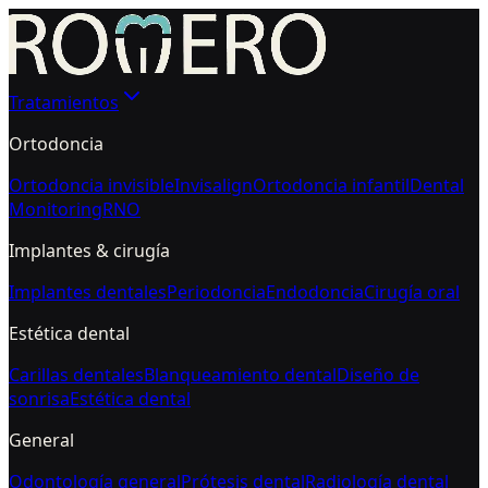
Tratamientos
Ortodoncia
Ortodoncia invisible
Invisalign
Ortodoncia infantil
Dental
Monitoring
RNO
Implantes & cirugía
Implantes dentales
Periodoncia
Endodoncia
Cirugía oral
Estética dental
Carillas dentales
Blanqueamiento dental
Diseño de
sonrisa
Estética dental
General
Odontología general
Prótesis dental
Radiología dental