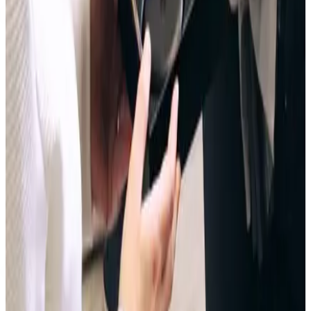
Dudas frecuentes
Preguntas que sí merece la pena
resolver antes de elegir.
No prometemos resultados individuales ni diagnosticamos por
WhatsApp. Usamos la duda para darte la cita correcta.
¿Si tengo apiñamiento necesito ortodoncia seguro?
+
¿Los dientes se pueden mover con la edad?
+
¿El dolor mandibular siempre se arregla con
ortodoncia?
+
¿Puedo usar esta lista para autodiagnosticarme?
+
¿La primera visita obliga a empezar tratamiento?
+
Primera visita
Hablemos con calma de lo que quieres