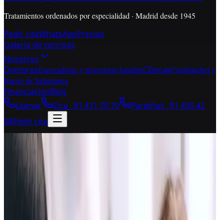
Tratamientos ordenados por especialidad · Madrid desde 1945
Pedir cita
WhatsApp
Precios
Galería de sonrisas
Nosotros
Doctores
Especialistas y trayectoria familiar
Clínicas
Carabanchel y
Barrio de Salamanca
Financiación
Blog
Llamar
Oca ·
91 471 70 70
Pardiñas ·
91 435 42
08
Pedir cita
Guía de decisión · Ortodoncia
¿Tus dientes dan pistas? Pide
criterio.
¿Tus dientes te están dando
pistas? No compres aparato: pide
criterio.