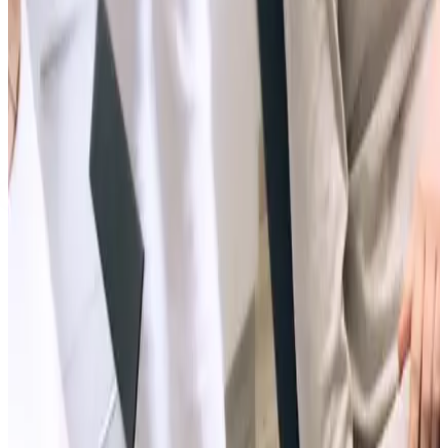
Niños
Revisión infantil si hay crecimiento en juego
Cuando la duda es de crecimiento, la visita debe darte una fecha y
un motivo: actuar, vigilar o esperar.
Ver ortodoncia infantil
Qué se decide en consulta
Sales con una respuesta, no con
una compra impulsiva.
El objetivo de la primera visita es convertir la duda en una indicación
clínica: estable, vigilar o tratar. Si hay tratamiento, se explican
opciones y presupuesto por escrito.
Pedir cita
Llamar Pardiñas