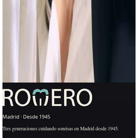
mejorar
Una buena decisión empieza con tiempo, diagnóstico y criterio. Te
escuchamos, valoramos tu caso y te explicamos las opciones sin
presión.
Primera visita gratuita · Diagnóstico antes de decidir ·
Presupuesto explicado por escrito
Pedir primera visita
WhatsApp
L-V 09:00–20:00 · Sáb Cerrado
Madrid · Desde 1945
Tres generaciones cuidando sonrisas en Madrid desde 1945.