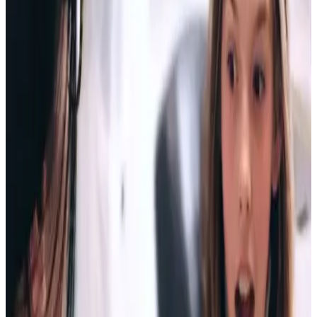
adivinar.
Esta página no es para autodiagnosticarte. Es para saber cuándo
merece la pena que el Dr. Juan revise mordida, encías, estabilidad y
edad antes de venderte una solución.
01
Los dientes se han movido
Apiñamiento nuevo, espacios que antes no estaban o una recidiva
después de una ortodoncia antigua. La pregunta no es qué aparato
comprar, sino por qué se está moviendo la boca.
Revisamos retención, encías, hueso, mordida y estabilidad antes de
proponer otra vuelta.
02
La mordida no encaja igual
Chocas dientes al cerrar, masticas por un lado, notas desgaste o