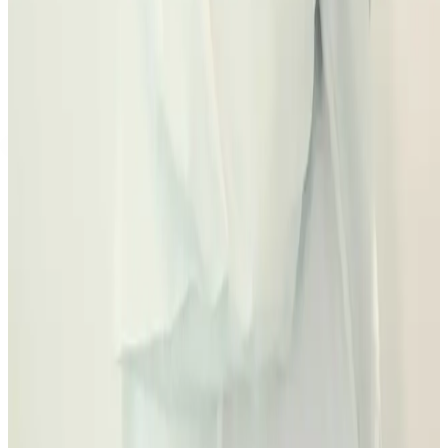
diagnóstico.
Qué doctor firma el plan y quién revisa durante el tratamiento.
Qué mantenimiento necesitará el resultado después.
Comparar mi presupuesto
Ver checklist de segunda
opinión
Preguntas frecuentes
Las dudas que cambian el
presupuesto de una sonrisa.
La cifra útil no es la más rápida: es la que separa diagnóstico, fases,
responsable clínico y mantenimiento.
¿Cuánto cuesta arreglar una sonrisa en
Madrid?
No hay una cifra única. Depende de si hay que alinear dientes,
reponer piezas, mejorar estética, tratar encías, resolver dolor o
combinar fases. El presupuesto se confirma tras diagnóstico.