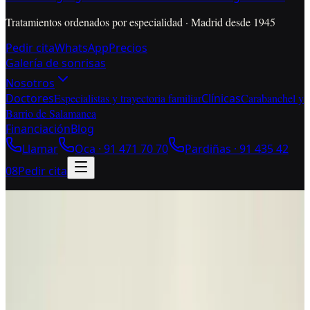
Tratamientos ordenados por especialidad · Madrid desde 1945
Pedir cita
WhatsApp
Precios
Galería de sonrisas
Nosotros
Doctores
Especialistas y trayectoria familiar
Clínicas
Carabanchel y
Barrio de Salamanca
Financiación
Blog
Llamar
Oca ·
91 471 70 70
Pardiñas ·
91 435 42
08
Pedir cita
Coste dental en Madrid
Arreglar tu sonrisa cuesta
distinto si hay que alinear,
reponer o mejorar estética.