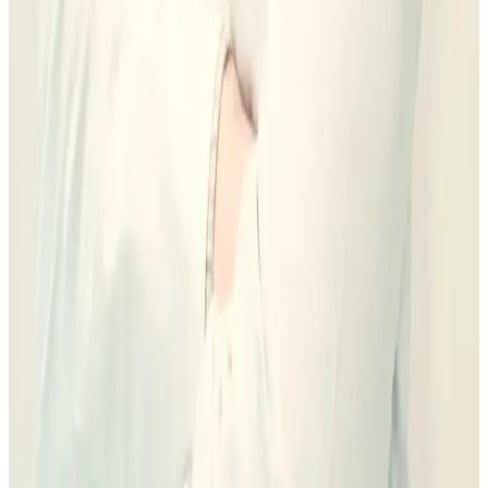
Corona o prótesis final
Ver coste de implantes
Dr. Diego Romero Ferragut
Mejorar estética
Depende de material, número de dientes, naturalidad buscada, encía,
mordida y si conviene blanquear o alinear antes.
Composite o porcelana
Número real de piezas
Diseño natural y mantenimiento
Ver coste de carillas
Equipo Romero