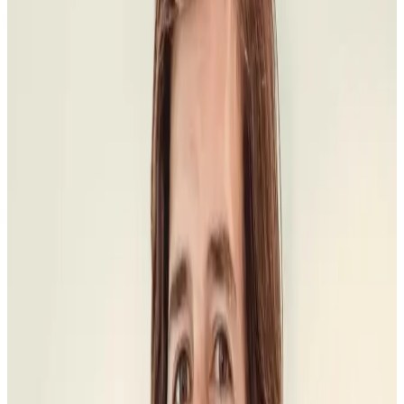
En claro
El coste de arreglar una sonrisa en Madrid no se calcula con una
cifra única: primero hay que separar si necesitas alinear dientes,
reponer piezas, mejorar estética o combinar fases. En Doctores
Romero la primera valoración ordena diagnóstico, doctor
responsable, alternativas, presupuesto por escrito y qué
incluye el
precio de un implante dental
cuando falta una pieza, además de qué
clínica dental en Madrid
encaja mejor con tus revisiones antes de
decidir.
Precio con responsable clínico
La cifra cambia cuando cambia el
problema que estás resolviendo.
Un presupuesto serio separa estética, función, urgencia y
mantenimiento. Por eso no basta con preguntar “cuánto cuesta”: hay
que saber
qué doctor firma la ruta
, qué fases incluye y qué podría
cambiar tras verte.