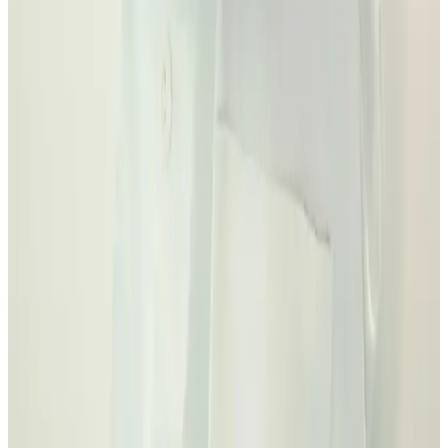
¿Por qué dos presupuestos dentales pueden
ser tan diferentes?
Porque pueden incluir fases distintas: pruebas, materiales,
provisionales, cirugía, prótesis, revisiones, retención, mantenimiento
o financiación. Hay que comparar qué problema resuelve cada plan.
¿Puedo llevar un presupuesto de otra clínica?
Sí. Puedes traer presupuesto, radiografías o dudas. La visita sirve
para entender qué incluye, qué falta y qué alternativas tienen sentido
antes de decidir.
Presupuesto claro
Ven con dudas. Sal con plan.
Te ayudamos a separar lo urgente, lo recomendable y lo opcional
para que el precio deje de ser una cifra suelta y se convierta en una
decisión entendible.