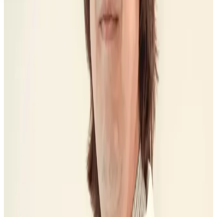
No necesitas una cifra rápida.
Necesitas saber qué mezcla de
tratamientos compra esa cifra.
Arreglar una sonrisa puede mezclar estética, ortodoncia, prótesis o
implantes. La primera visita ordena esa mezcla, explica límites reales
y deja el presupuesto por escrito antes de avanzar.
Entender mi presupuesto
Hacer test de sonrisa
01
Qué cambio quieres ver
Color, forma, alineación, pieza perdida o desgaste no tienen el
mismo camino. Separarlo evita comparar carillas, Invisalign e
implantes como si fueran equivalentes.
02