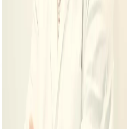
antes de estética. Ahí está la diferencia entre comprar tratamiento y
comprar plan.
0
3
Segunda opinión sin presión
Si vienes con otro presupuesto, lo traducimos contigo: qué problema
resuelve, qué alternativas existen y dónde pueden aparecer costes
después.
Elige tu duda real
No compares tratamientos distintos como
si fueran el mismo producto.
Dr. Juan Romero García
Alinear dientes