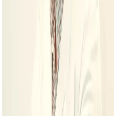
El presupuesto que merece la pena no intenta ganar por una cifra
rápida. Te deja claro qué se diagnostica, qué se prioriza, qué se
puede aplazar y qué mantenimiento tendrá el resultado; si estás
valorando alineadores, empieza por el
precio de Invisalign en
Madrid
y, si tienes varias ofertas sobre la mesa, contrasta también la
comparativa de precios de Invisalign
antes de confirmar el plan con
el Dr. Juan. Si falta una pieza, revisa primero cómo planteamos los
implantes dentales en Madrid
con el Dr. Carlos antes de comparar
una cifra suelta.
0
1
Total antes que cuota
Una cuota puede sonar cómoda y esconder un plan incompleto. Pide
el total, qué entra, qué no entra y qué parte se puede hacer por fases.
0
2
Fases con sentido clínico
A veces conviene empezar por encía, mordida o piezas urgentes