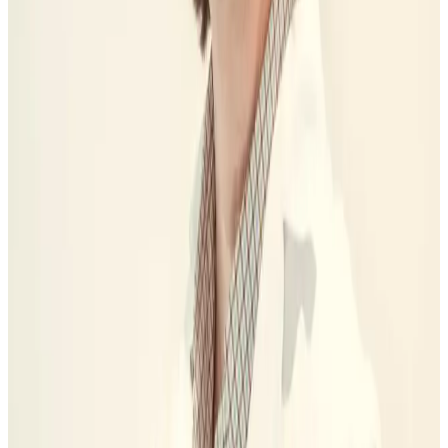
Qué hay que estabilizar antes
Encía, mordida, hueso, infección o piezas antiguas pueden cambiar
fases y precio. Si se ignoran, el presupuesto parece más barato pero
explica menos.
03
Qué se puede hacer por fases
Algunas decisiones se pueden ordenar; otras protegen el resultado y
conviene resolverlas primero. El presupuesto debe decir qué es
urgente, recomendable y opcional.
Trampa habitual
Si solo comparas “precio”, puedes
acabar comparando planes
distintos.