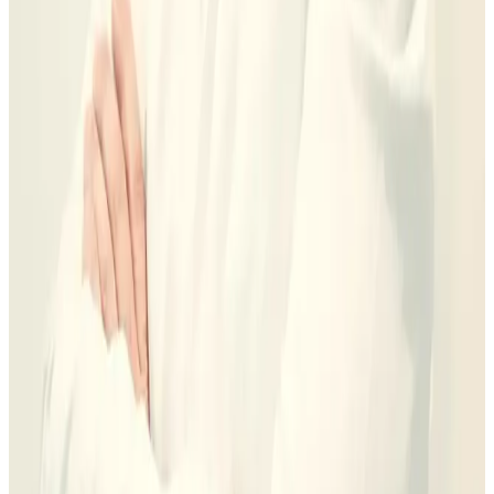
Cambia por complejidad, tipo de plan, duración, refinamientos,
retención y seguimiento clínico.
Lite, Moderate o Comprehensive
Mordida y movimientos necesarios
Retención y revisiones
Ver precio Invisalign
Dr. Carlos Romero García
Reponer piezas
No depende solo del implante: hueso, encía, cirugía, provisional,
corona, prótesis y mantenimiento cambian el presupuesto.
Número de piezas
Hueso/encía y cirugía