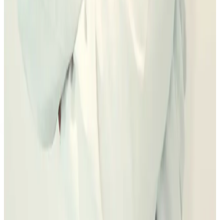
Financiar por fases
Primero el plan completo; después total, cuotas, fases y condiciones
si encaja. Una cuota sin diagnóstico no es todavía presupuesto.
Total del plan
Fases clínicas
Condiciones de financiación
Ver financiación
Antes de firmar
El presupuesto útil no es el más
corto. Es el que puedes entender.
Qué problema se está tratando y qué parte es estética, funcional
o urgente.
Qué incluye el presupuesto y qué podría cambiar tras