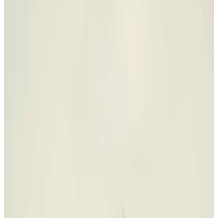
Antes de comparar cifras, conviene separar diagnóstico, doctor
responsable, fases, revisiones y mantenimiento. Así sabes si estás
mirando un plan completo o solo una cuota atractiva.
Tengo un presupuesto: quiero entenderlo
Hacer
test de sonrisa
Orientativo · sin diagnóstico online · presupuesto por escrito tras
valoración
Coste con plan, no con una cifra suelta
Primero separamos alineación, piezas ausentes, estética
y mantenimiento; después se explica el total y las fases
por escrito.
Tengo un presupuesto: quiero entenderlo
Hacer
test de sonrisa
Orientativo · sin diagnóstico online · presupuesto por escrito tras
valoración