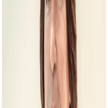
Alinear dientes
Dr. Juan Romero García
Invisalign, brackets, mordida y retención: el precio depende del
control que necesita el movimiento.
Reponer o salvar piezas
Dr. Carlos Romero García
Implantes, encías y endodoncia: el presupuesto cambia si hay
infección, hueso, cirugía o prótesis.
Mejorar estética
Dr. Diego Romero Ferragut
Carillas, color, proporción y prótesis: la naturalidad depende de
diagnóstico, material y mantenimiento.
Antes de pedir precio