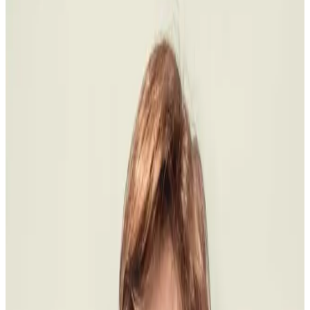
Coste con plan, no con una cifra suelta
Primero separamos alineación, piezas ausentes, estética
y mantenimiento; después se explica el total y las fases
por escrito.
Decisión segura
Primero diagnóstico; después total, fases y alternativas.
Paso
2
Dr. Juan para Invisalign, Dr. Carlos para implantes, Dr. Diego para
estética.
Paso
3
Si ya tienes otro presupuesto, lo revisamos sin atacar a nadie.
Paso
4
El objetivo no es vender barato: es que entiendas qué compras.