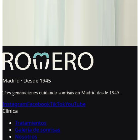
Primera visita gratuita · Diagnóstico antes de decidir ·
Presupuesto explicado por escrito
Comparar mi presupuesto
Hacer test de sonrisa
L-V 09:00–20:00 · Sáb Cerrado
Madrid · Desde 1945
Tres generaciones cuidando sonrisas en Madrid desde 1945.
Instagram
Facebook
TikTok
YouTube
Clínica
Tratamientos
Galería de sonrisas
Nosotros