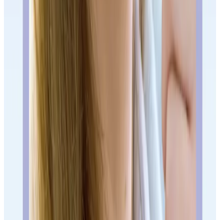
Por qué Pardiñas no es solo
ubicación
Barrio de Salamanca tiene muchas clínicas dentales. La diferencia
útil no es estar cerca de Goya: es que el plan tenga responsable
clínico. Si vienes por Invisalign, debe verlo el Dr. Juan; si vienes por
implantes, encías o endodoncia, el Dr. Carlos; si vienes por carillas,
prótesis o estética, el Dr. Diego.
Pardiñas encaja cuando quieres una clínica céntrica para decisiones
que no conviene resolver por impulso: alinear dientes, sustituir
piezas, cambiar una sonrisa o comparar un presupuesto importante.
Si estás comparando clínicas en
Barrio de Salamanca
Barrio de Salamanca tiene muchas clínicas. Eso no siempre ayuda:
más opciones también significan más presupuestos difíciles de
comparar.