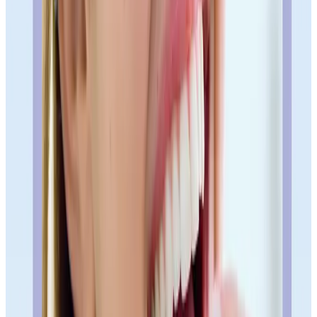
dentista en Barrio de Salamanca Madrid
Si buscas
o una clínica
General Pardiñas 8
dental en
, la decisión no debería depender solo
de una dirección bonita. Debería depender de algo más serio: quién
diagnostica, qué plan te explican y si sales con una decisión clara en
vez de otra duda.
Clínica Doctores Romero Pardiñas está en C/ General
En claro:
Pardiñas, 8, 28001 Madrid
91
, cerca de Goya. Puedes llamar al
435 42 08
, escribir por WhatsApp o pedir una primera visita para
saber qué tratamiento tiene sentido antes de comprometerte.
Dentista Barrio de Salamanca Madrid, clínica dental
General Pardiñas 8, médico estomatólogo Barrio de
Salamanca Madrid, Goya, primera visita gratuita y
teléfono 91 435 42 08.
Clave
Pardiñas es para pacientes que quieren una clínica céntrica, discreta
y práctica, pero no quieren una odontología de escaparate. Quieren
criterio, doctor responsable y presupuesto entendido antes de