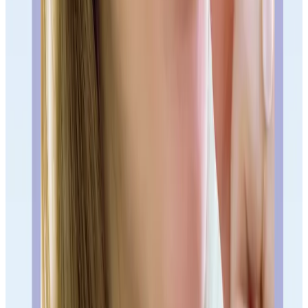
Clínica Pardiñas — C/
Datos prácticos para no dar vueltas:
General Pardiñas, 8, 28001 Madrid — teléfono 91 435 42 08
. Si
al contarnos tu caso vemos que por revisiones te encaja mejor la otra
Clínica Oca — C/ Oca, 2, Piso 1º, 28025
clínica, la alternativa es
Madrid — teléfono 91 471 70 70
+34 608
. WhatsApp compartido:
288 138
.
Qué doctor te corresponde
Dr. Juan Romero García · Dr. Carlos Romero
García · Dr. Diego Romero Ferragut
Ortodoncia, implantes, encías, estética y
prótesis · Clínica Pardiñas
“
En Pardiñas la dirección no es el
argumento principal. El argumento es salir
sabiendo quién diagnostica, qué opciones
hay y qué presupuesto tiene sentido antes
de empezar.
”