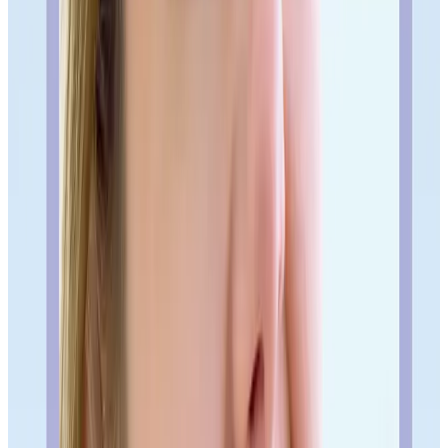
Qué deberías tener claro al
terminar esta guía.
Qué señales importan y cuáles no conviene exagerar.
Cuándo tiene sentido pedir una valoración presencial.
Qué decisión no deberías tomar solo por una búsqueda
rápida.
Índice del artículo