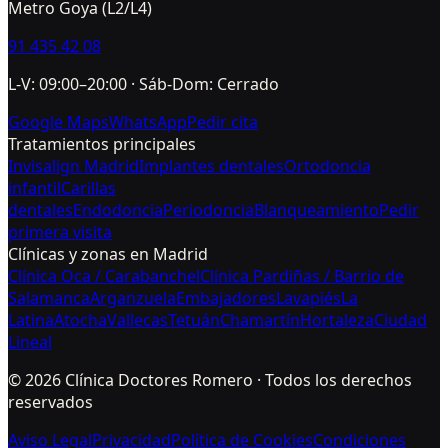
Metro Goya (L2/L4)
91 435 42 08
L-V: 09:00–20:00 · Sáb-Dom: Cerrado
Google Maps
WhatsApp
Pedir cita
Tratamientos principales
Invisalign Madrid
Implantes dentales
Ortodoncia
infantil
Carillas
dentales
Endodoncia
Periodoncia
Blanqueamiento
Pedir
primera visita
Clínicas y zonas en Madrid
Clínica Oca / Carabanchel
Clínica Pardiñas / Barrio de
Salamanca
Arganzuela
Embajadores
Lavapiés
La
Latina
Atocha
Vallecas
Tetuán
Chamartín
Hortaleza
Ciudad
Lineal
©
2026
Clínica Doctores Romero · Todos los derechos
reservados
Aviso Legal
Privacidad
Política de Cookies
Condiciones