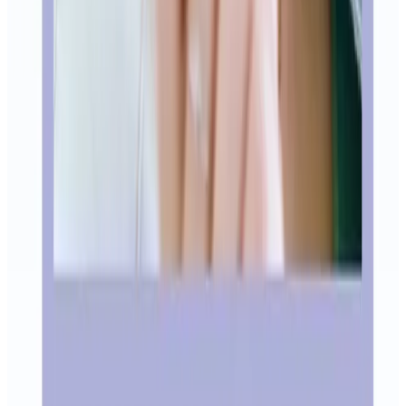
Qué llevar si vienes desde Goya, Lista o Recoletos
Por qué Pardiñas no es solo ubicación
Si estás comparando clínicas en Barrio de
Salamanca
Cuándo tiene sentido elegir Pardiñas
Preguntas frecuentes
Sigue leyendo
Más sobre
General
11 de mayo de 2026
Mejor dentista Madrid: cómo elegir sin
caer en rankings
Mejor dentista en Madrid: cómo elegir clínica, doctor
responsable, presupuesto claro y primera visita gratuita sin
caer en rankings.
6 de mayo de 2026