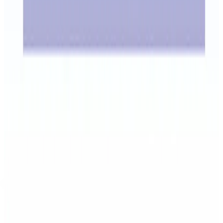
Dentista Oporto Madrid: Clínica Oca,
teléfono y ruta
Dentista en Oporto Madrid: Clínica Doctores Romero Oca en
C/ Oca, 2. Teléfono 91 471 70 70, Metro Oporto/Vista
Alegre, primera visita gratuita y doctor responsable.
25 de abril de 2026
Miedo al dentista Madrid: sedación
dental sin pasarlo mal
Miedo al dentista en Madrid: sedación dental consciente, oral
e IV con Dr. Carlos Romero. Primera valoración para volver
al dentista sin pánico.
Primera visita
Hablemos con calma de lo que quieres