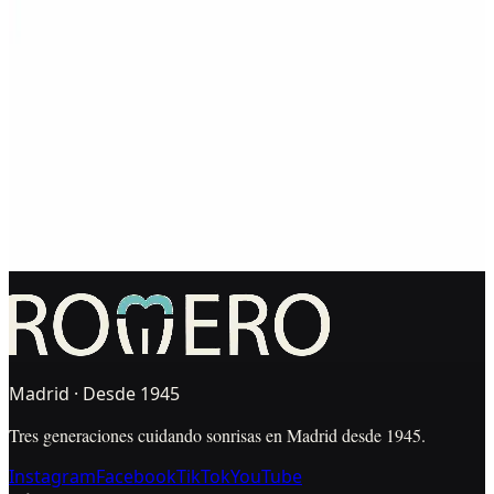
mejorar
Una buena decisión empieza con tiempo, diagnóstico y criterio. Te
escuchamos, valoramos tu caso y te explicamos las opciones sin
presión.
Primera visita gratuita · Diagnóstico antes de decidir ·
Presupuesto explicado por escrito
Pedir primera visita
WhatsApp
L-V 09:00–20:00 · Sáb Cerrado
Madrid · Desde 1945
Tres generaciones cuidando sonrisas en Madrid desde 1945.
Instagram
Facebook
TikTok
YouTube