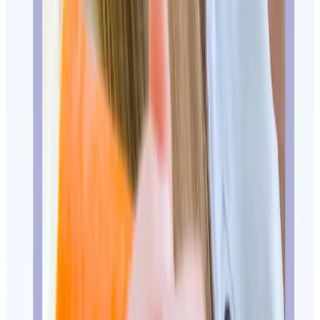
Siguiente paso
Convierte esta guía en una primera
visita bien dirigida
Clínica Doctores Romero — Desde 1945. Elige cita directa si ya
sabes que quieres valorar tratamiento dental, o usa WhatsApp para
orientar clínica, horarios y qué traer antes de venir.
Antes de pedir cita
Motivo de visita
Cuenta si buscas tratamiento dental, revisión, segunda opinión
o una urgencia no vital.
Qué traer
Informes, medicación relevante, radiografía o presupuesto
previo si lo tienes.
Ruta de clínica
WhatsApp ayuda a elegir clínica, horario y documentación
antes de venir.