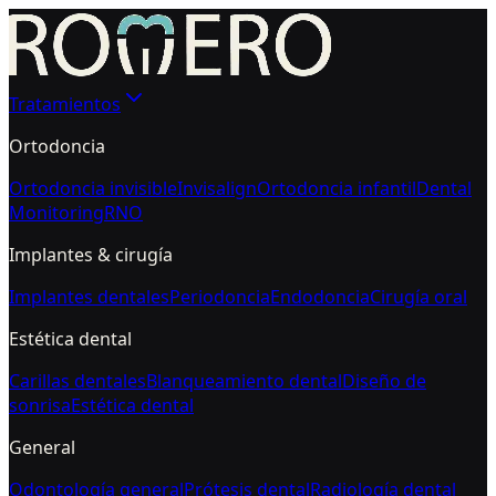
Tratamientos
Ortodoncia
Ortodoncia invisible
Invisalign
Ortodoncia infantil
Dental
Monitoring
RNO
Implantes & cirugía
Implantes dentales
Periodoncia
Endodoncia
Cirugía oral
Estética dental
Carillas dentales
Blanqueamiento dental
Diseño de
sonrisa
Estética dental
General
Odontología general
Prótesis dental
Radiología dental