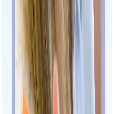
Nuestras clínicas dentales en Madrid
Dentista en Carabanchel: clínica Oca
Dentista en Oporto Madrid
Nuestro equipo médico
Pedir primera visita
Compartir
WhatsApp
Copiar enlace
Siguiente paso
Elige clínica por tratamiento, doctor
y revisiones, no solo por mapa
Compara Oca/Carabanchel y General Pardiñas/Barrio de Salamanca
para que la primera cita encaje con el plan completo.
Ver clínicas
Equipo médico
para elegir por especialidad y doctor
responsable.
Primera visita
si quieres entender qué llevar y cómo
se orienta la cita.