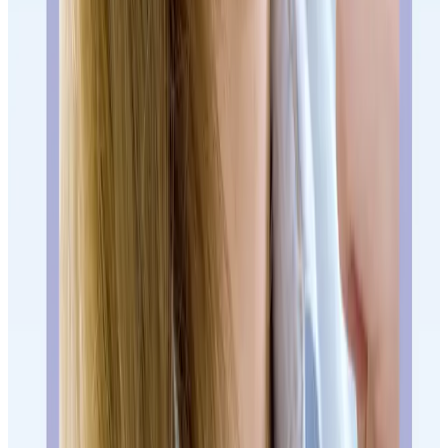
Antes de decidir, pregunta lo que realmente cambia el resultado:
quién firma el diagnóstico, qué incluye el presupuesto, qué
revisiones habrá, qué límites tiene el caso y qué pasa si hay que
ajustar el plan. Una clínica seria debe poder explicarlo sin prisa.
La señal buena no es que te presionen para cerrar hoy. Es que
puedas entender por qué te recomiendan un camino y qué pasaría si
eliges otro. En tratamientos largos —Invisalign, implantes, carillas,
prótesis o encías— esa conversación vale más que una oferta rápida.
Cuándo tiene sentido elegir
Pardiñas
Goya, Lista, Retiro, Recoletos, Chamberí o
Si te viene bien
centro de Madrid
.
Si necesitas una cita antes o después del trabajo sin cruzar
media ciudad.
Si buscas Invisalign u ortodoncia con el Dr. Juan.
Si necesitas implantes, periodoncia o endodoncia con el Dr.
Carlos.