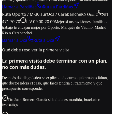
Llamar a Pardiñas
Ruta a Pardiñas
Ruta Oporto / M-30 sur
Oca / Carabanchel
C/ Oca, 2
91
471 70 70
L-V 09:00-20:00
Mejor si tus revisiones, familia o
trabajo te encajan mejor por Oporto, Marqués de Vadillo, Madrid
Río o Carabanchel.
Llamar a Oca
Ruta a Oca
Qué debe resolver la primera visita
La primera visita debe terminar con un plan,
no con más dudas.
Después del diagnóstico se explica qué ocurre, qué pruebas faltan,
qué doctor lidera el caso, qué fases tendría el tratamiento y qué
presupuesto corresponde.
Dr. Juan Romero García si la duda es mordida, brackets o
Invisalign.