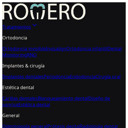
Tratamientos
Ortodoncia
Ortodoncia invisible
Invisalign
Ortodoncia infantil
Dental
Monitoring
RNO
Implantes & cirugía
Implantes dentales
Periodoncia
Endodoncia
Cirugía oral
Estética dental
Carillas dentales
Blanqueamiento dental
Diseño de
sonrisa
Estética dental
General
Odontología general
Prótesis dental
Radiología dental