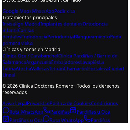
L-V: 09:00–20:00 · Sáb-Dom: Cerrado
Google Maps
WhatsApp
Pedir cita
Tratamientos principales
Invisalign Madrid
Implantes dentales
Ortodoncia
infantil
Carillas
dentales
Endodoncia
Periodoncia
Blanqueamiento
Pedir
primera visita
Clínicas y zonas en Madrid
Clínica Oca / Carabanchel
Clínica Pardiñas / Barrio de
Salamanca
Arganzuela
Embajadores
Lavapiés
La
Latina
Atocha
Vallecas
Tetuán
Chamartín
Hortaleza
Ciudad
Lineal
©
2026
Clínica Doctores Romero · Todos los derechos
reservados
Aviso Legal
Privacidad
Política de Cookies
Condiciones
Ruta WhatsApp
Pardiñas
Pardiñas u Oca
Pardiñas u Oca
Ruta WhatsApp
Pardiñas