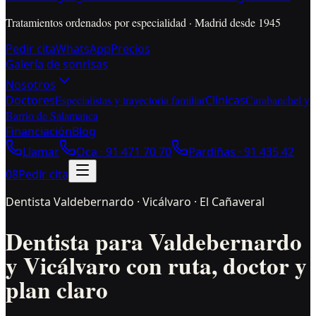
Tratamientos ordenados por especialidad · Madrid desde 1945
Pedir cita
WhatsApp
Precios
Galería de sonrisas
Nosotros
Doctores
Especialistas y trayectoria familiar
Clínicas
Carabanchel y
Barrio de Salamanca
Financiación
Blog
Llamar
Oca ·
91 471 70 70
Pardiñas ·
91 435 42
08
Pedir cita
Dentista Valdebernardo · Vicálvaro · El Cañaveral
Dentista para Valdebernardo
y Vicálvaro con ruta, doctor y
plan claro