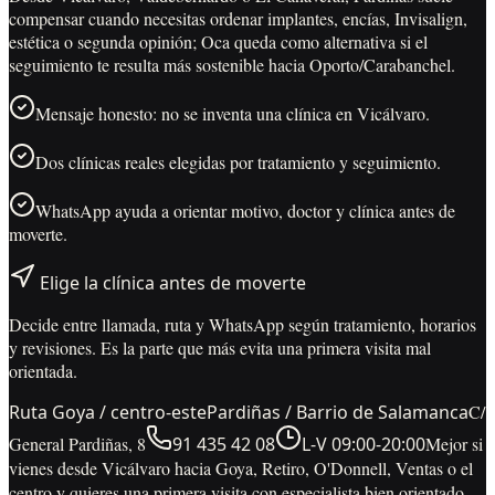
compensar cuando necesitas ordenar implantes, encías, Invisalign,
estética o segunda opinión; Oca queda como alternativa si el
seguimiento te resulta más sostenible hacia Oporto/Carabanchel.
Mensaje honesto: no se inventa una clínica en Vicálvaro.
Dos clínicas reales elegidas por tratamiento y seguimiento.
WhatsApp ayuda a orientar motivo, doctor y clínica antes de
moverte.
Elige la clínica antes de moverte
Decide entre llamada, ruta y WhatsApp según tratamiento, horarios
y revisiones. Es la parte que más evita una primera visita mal
orientada.
Ruta Goya / centro-este
Pardiñas / Barrio de Salamanca
C/
General Pardiñas, 8
91 435 42 08
L-V 09:00-20:00
Mejor si
vienes desde Vicálvaro hacia Goya, Retiro, O'Donnell, Ventas o el
centro y quieres una primera visita con especialista bien orientado.