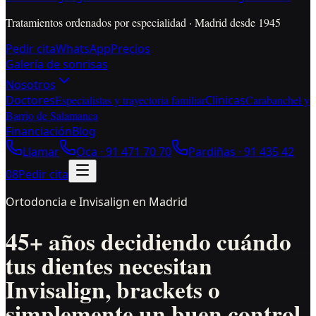
Tratamientos ordenados por especialidad · Madrid desde 1945
Pedir cita
WhatsApp
Precios
Galería de sonrisas
Nosotros
Doctores
Especialistas y trayectoria familiar
Clínicas
Carabanchel y
Barrio de Salamanca
Financiación
Blog
Llamar
Oca ·
91 471 70 70
Pardiñas ·
91 435 42
08
Pedir cita
Ortodoncia e Invisalign en Madrid
45+ años decidiendo cuándo
tus dientes necesitan
Invisalign, brackets o
simplemente un buen control.