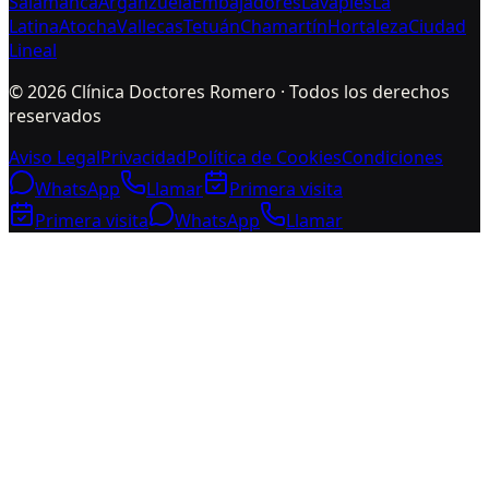
Salamanca
Arganzuela
Embajadores
Lavapiés
La
Latina
Atocha
Vallecas
Tetuán
Chamartín
Hortaleza
Ciudad
Lineal
©
2026
Clínica Doctores Romero · Todos los derechos
reservados
Aviso Legal
Privacidad
Política de Cookies
Condiciones
WhatsApp
Llamar
Primera visita
Primera visita
WhatsApp
Llamar