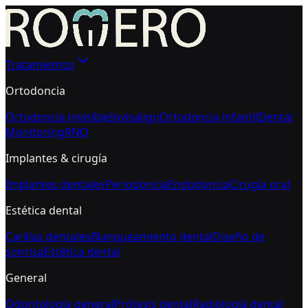
Tratamientos
Ortodoncia
Ortodoncia invisible
Invisalign
Ortodoncia infantil
Dental
Monitoring
RNO
Implantes & cirugía
Implantes dentales
Periodoncia
Endodoncia
Cirugía oral
Estética dental
Carillas dentales
Blanqueamiento dental
Diseño de
sonrisa
Estética dental
General
Odontología general
Prótesis dental
Radiología dental