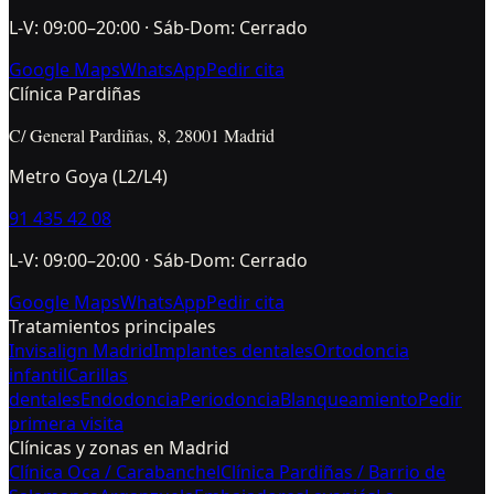
L-V: 09:00–20:00 · Sáb-Dom: Cerrado
Google Maps
WhatsApp
Pedir cita
Clínica Pardiñas
C/ General Pardiñas, 8, 28001 Madrid
Metro Goya (L2/L4)
91 435 42 08
L-V: 09:00–20:00 · Sáb-Dom: Cerrado
Google Maps
WhatsApp
Pedir cita
Tratamientos principales
Invisalign Madrid
Implantes dentales
Ortodoncia
infantil
Carillas
dentales
Endodoncia
Periodoncia
Blanqueamiento
Pedir
primera visita
Clínicas y zonas en Madrid
Clínica Oca / Carabanchel
Clínica Pardiñas / Barrio de