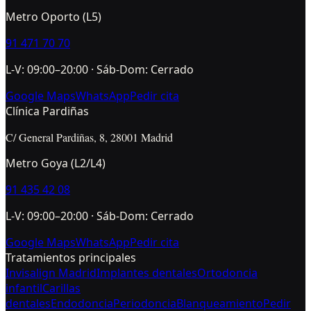
Metro Oporto (L5)
91 471 70 70
L-V: 09:00–20:00 · Sáb-Dom: Cerrado
Google Maps
WhatsApp
Pedir cita
Clínica Pardiñas
C/ General Pardiñas, 8, 28001 Madrid
Metro Goya (L2/L4)
91 435 42 08
L-V: 09:00–20:00 · Sáb-Dom: Cerrado
Google Maps
WhatsApp
Pedir cita
Tratamientos principales
Invisalign Madrid
Implantes dentales
Ortodoncia
infantil
Carillas
dentales
Endodoncia
Periodoncia
Blanqueamiento
Pedir