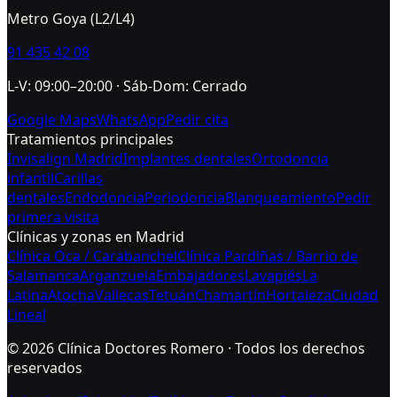
Metro Goya (L2/L4)
91 435 42 08
L-V: 09:00–20:00 · Sáb-Dom: Cerrado
Google Maps
WhatsApp
Pedir cita
Tratamientos principales
Invisalign Madrid
Implantes dentales
Ortodoncia
infantil
Carillas
dentales
Endodoncia
Periodoncia
Blanqueamiento
Pedir
primera visita
Clínicas y zonas en Madrid
Clínica Oca / Carabanchel
Clínica Pardiñas / Barrio de
Salamanca
Arganzuela
Embajadores
Lavapiés
La
Latina
Atocha
Vallecas
Tetuán
Chamartín
Hortaleza
Ciudad
Lineal
©
2026
Clínica Doctores Romero · Todos los derechos
reservados