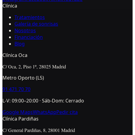
Clínica
Tratamientos
Galería de sonrisas
Nosotros
Financiación
Blog
Clínica Oca
C/ Oca, 2, Piso 1º, 28025 Madrid
Metro Oporto (L5)
91 471 70 70
L-V: 09:00–20:00 · Sáb-Dom: Cerrado
Google Maps
WhatsApp
Pedir cita
Clínica Pardiñas
C/ General Pardiñas, 8, 28001 Madrid