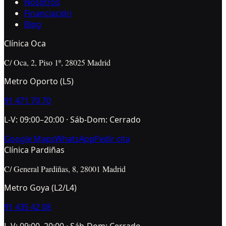
Nosotros
Financiación
Blog
Clínica Oca
C/ Oca, 2, Piso 1º, 28025 Madrid
Metro Oporto (L5)
91 471 70 70
L-V: 09:00–20:00 · Sáb-Dom: Cerrado
Google Maps
WhatsApp
Pedir cita
Clínica Pardiñas
C/ General Pardiñas, 8, 28001 Madrid
Metro Goya (L2/L4)
91 435 42 08
L-V: 09:00–20:00 · Sáb-Dom: Cerrado