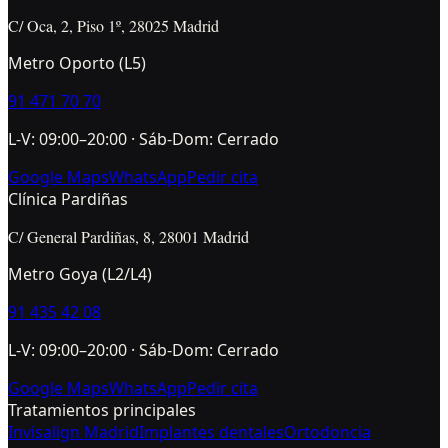
C/ Oca, 2, Piso 1º, 28025 Madrid
Metro Oporto (L5)
91 471 70 70
L-V: 09:00–20:00 · Sáb-Dom: Cerrado
Google Maps
WhatsApp
Pedir cita
Clínica Pardiñas
C/ General Pardiñas, 8, 28001 Madrid
Metro Goya (L2/L4)
91 435 42 08
L-V: 09:00–20:00 · Sáb-Dom: Cerrado
Google Maps
WhatsApp
Pedir cita
Tratamientos principales
Invisalign Madrid
Implantes dentales
Ortodoncia