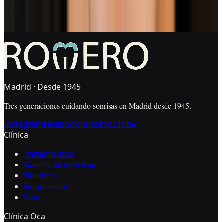
Pedir primera visita
WhatsApp
L-V 09:00–20:00 · Sáb Cerrado
Madrid · Desde 1945
Tres generaciones cuidando sonrisas en Madrid desde 1945.
Instagram
Facebook
TikTok
YouTube
Clínica
Tratamientos
Galería de sonrisas
Nosotros
Financiación
Blog
Clínica Oca