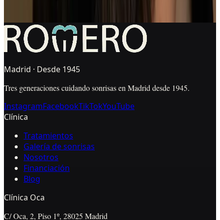
WhatsApp
ruta recomendada
Oca
Carabanchel
Pardiñas
Barrio Sal.
Madrid · Desde 1945
Tres generaciones cuidando sonrisas en Madrid desde 1945.
Instagram
Facebook
TikTok
YouTube
Clínica
Tratamientos
Galería de sonrisas
Nosotros
Financiación
Blog
Clínica Oca
C/ Oca, 2, Piso 1º, 28025 Madrid