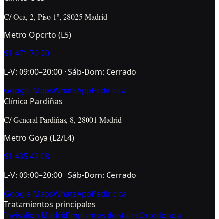
C/ Oca, 2, Piso 1º, 28025 Madrid
Metro Oporto (L5)
91 471 70 70
L-V: 09:00–20:00 · Sáb-Dom: Cerrado
Google Maps
WhatsApp
Pedir cita
Clínica Pardiñas
C/ General Pardiñas, 8, 28001 Madrid
Metro Goya (L2/L4)
91 435 42 08
L-V: 09:00–20:00 · Sáb-Dom: Cerrado
Google Maps
WhatsApp
Pedir cita
Tratamientos principales
Invisalign Madrid
Implantes dentales
Ortodoncia