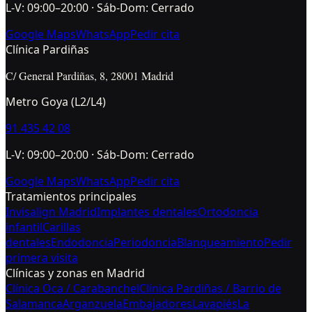
L-V: 09:00–20:00 · Sáb-Dom: Cerrado
Google Maps
WhatsApp
Pedir cita
Clínica Pardiñas
C/ General Pardiñas, 8, 28001 Madrid
Metro Goya (L2/L4)
91 435 42 08
L-V: 09:00–20:00 · Sáb-Dom: Cerrado
Google Maps
WhatsApp
Pedir cita
Tratamientos principales
Invisalign Madrid
Implantes dentales
Ortodoncia
infantil
Carillas
dentales
Endodoncia
Periodoncia
Blanqueamiento
Pedir
primera visita
Clínicas y zonas en Madrid
Clínica Oca / Carabanchel
Clínica Pardiñas / Barrio de
Salamanca
Arganzuela
Embajadores
Lavapiés
La